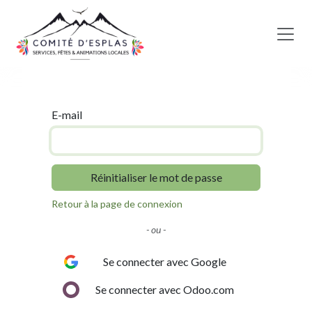
Se rendre au contenu
E-mail
Réinitialiser le mot de passe
Retour à la page de connexion
- ou -
Se connecter avec Google
Se connecter avec Odoo.com